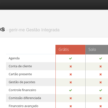
.
os
-
gerir-me
Gestão Integrada